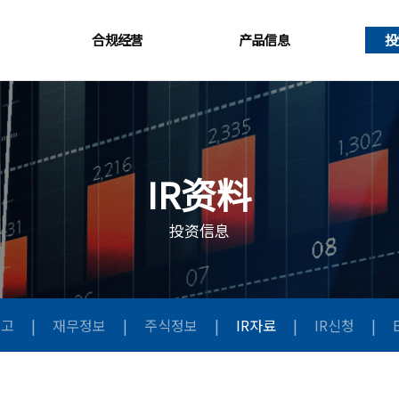
合规经营
产品信息
投
IR资料
投资信息
공고
|
재무정보
|
주식정보
|
IR자료
|
IR신청
|