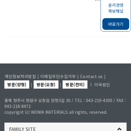
윤리경영
제보채널
바로가기
개인정보처리방침
|
이메일무단수집거부
|
Contact us
|
방문(양청)
|
방문(오창)
|
방문(전의)
I
미국법인
충북 청주시 청원구 오창읍 양청3길 30 / TEL : 043-210-4300 / FAX :
043-218-8472
copyrignt (c) WONIK MATERIALS all rights, reserved.
FAMILY SITE