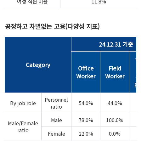
여성 직원 비율
11.8%
공정하고 차별없는 고용(다양성 지표)
24.12.31 기준
W
Category
Office
Field
Worker
Worker
Sp
po
Personnel
By job role
54.0%
44.0%
ratio
Male
78.0%
100.0%
6
Male/Female
ratio
Female
22.0%
0.0%
3