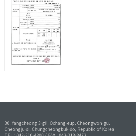
30, Yangcheong 3-gil, Ochang-eup, Cheongwon-gu,
Cheongju-si, Chungcheongbuk-do, Republic of Korea
TEL : 043-210-4300 / FAX : 043-218-8472