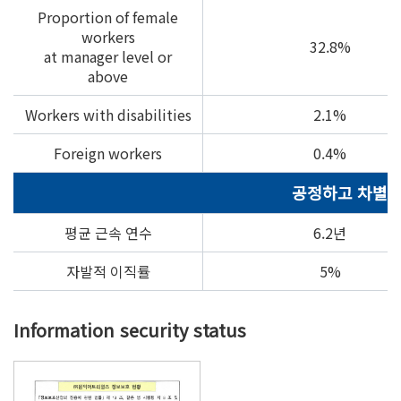
Proportion of female
workers
32.8%
at manager level or
above
Workers with disabilities
2.1%
Foreign workers
0.4%
공정하고 차별없
평균 근속 연수
6.2년
자발적 이직률
5%
Information security status