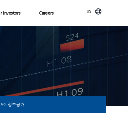
US
r Investors
Careers
ESG 정보공개