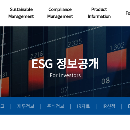
Sustainable
Compliance
Product
Fo
Management
Management
Information
ESG 정보공개
For Investors
공고
|
재무정보
|
주식정보
|
IR자료
|
IR신청
|