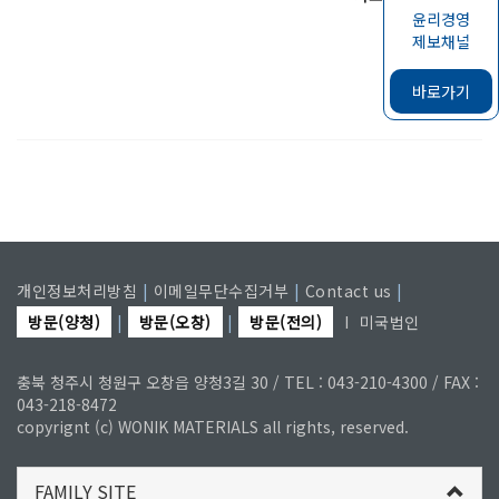
윤리경영
제보채널
바로가기
개인정보처리방침
|
이메일무단수집거부
|
Contact us
|
방문(양청)
|
방문(오창)
|
방문(전의)
I
미국법인
충북 청주시 청원구 오창읍 양청3길 30 / TEL : 043-210-4300 / FAX :
043-218-8472
copyrignt (c) WONIK MATERIALS all rights, reserved.
FAMILY SITE