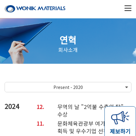
연혁
회사소개
2024
12.
무역의 날 "2억불 수출의 탑"
수상
11.
문화체육관광부 여가친화인증
획득 및 우수기업 선정으로
제보하기