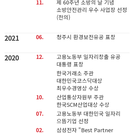
11.
제 60주년 소방의 날 기념
소방안전관리 우수 사업장 선정
(전의)
2021
06.
청주시 환경보전유공 표창
2020
12.
고용노동부 일자리창출 유공
대통령 표창
한국거래소 주관
대한민국코스닥대상
최우수경영상 수상
10.
산업통상자원부 주관
한국SCM산업대상 수상
07.
고용노동부 대한민국 일자리
으뜸기업 선정
02.
삼성전자 "Best Partner