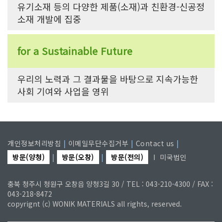
유기소재 등의 다양한 제품(소재)과 친환경-신공정
소재 개발에 집중
for a Sustainable Future
우리의 노력과 그 결과물을 바탕으로 지속가능한
사회 기여와 사업을 영위
개인정보처리방침
|
이메일무단수집거부
|
Contact us
|
방문(양청)
|
방문(오창)
|
방문(전의)
I
미국법인
충북 청주시 청원구 오창읍 양청3길 30 / TEL : 043-210-4300 / FAX :
043-218-8472
copyrignt (c) WONIK MATERIALS all rights, reserved.