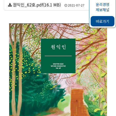
원익인_62호.pdf(16.1 MB)
윤리경영
65
2021-07-27
제보채널
바로가기