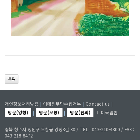
목록
개인정보처리방침
|
이메일무단수집거부
|
Contact us
|
방문(양청)
|
방문(오창)
|
방문(전의)
I
미국법인
충북 청주시 청원구 오창읍 양청3길 30 / TEL : 043-210-4300 / FAX :
043-218-8472