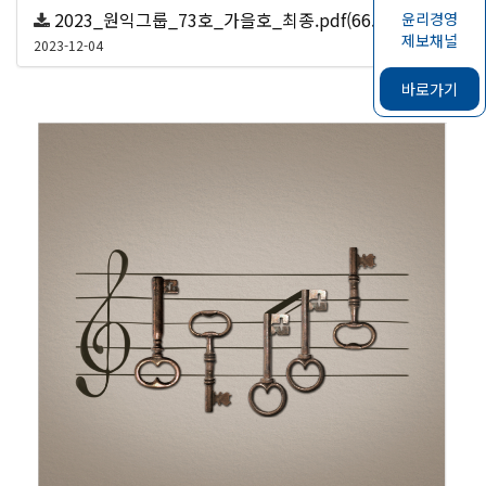
2023_원익그룹_73호_가을호_최종.pdf(66.9 MB)
윤리경영
제보채널
154
2023-12-04
바로가기